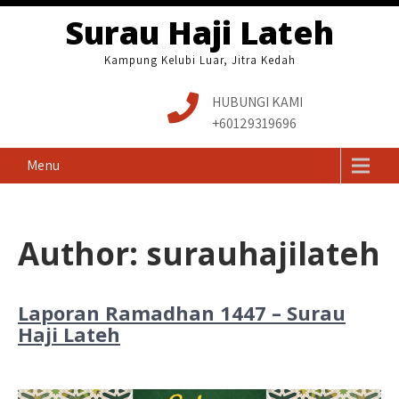
Skip
Surau Haji Lateh
to
content
Kampung Kelubi Luar, Jitra Kedah
HUBUNGI KAMI
+60129319696
Menu
Author:
surauhajilateh
Laporan Ramadhan 1447 – Surau
Haji Lateh