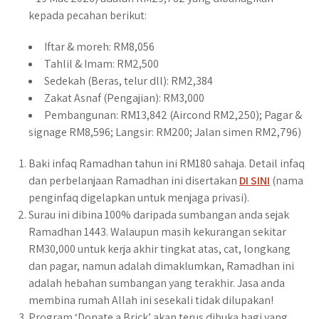
kepada pecahan berikut:
Iftar & moreh: RM8,056
Tahlil & Imam: RM2,500
Sedekah (Beras, telur dll): RM2,384
Zakat Asnaf (Pengajian): RM3,000
Pembangunan: RM13,842 (Aircond RM2,250); Pagar &
signage RM8,596; Langsir: RM200; Jalan simen RM2,796)
Baki infaq Ramadhan tahun ini RM180 sahaja. Detail infaq
dan perbelanjaan Ramadhan ini disertakan
DI SINI
(nama
penginfaq digelapkan untuk menjaga privasi).
Surau ini dibina 100% daripada sumbangan anda sejak
Ramadhan 1443. Walaupun masih kekurangan sekitar
RM30,000 untuk kerja akhir tingkat atas, cat, longkang
dan pagar, namun adalah dimaklumkan, Ramadhan ini
adalah hebahan sumbangan yang terakhir. Jasa anda
membina rumah Allah ini sesekali tidak dilupakan!
Program ‘Donate a Brick’ akan terus dibuka bagi yang