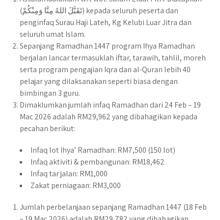
(تَقَبَّلَ اللهُ مِنَّا وَمِنْكُمْ) kepada seluruh peserta dan
penginfaq Surau Haji Lateh, Kg Kelubi Luar Jitra dan
seluruh umat Islam.
Sepanjang Ramadhan 1447 program Ihya Ramadhan
berjalan lancar termasuklah iftar, tarawih, tahlil, moreh
serta program pengajian Iqra dan al-Quran lebih 40
pelajar yang dilaksanakan seperti biasa dengan
bimbingan 3 guru.
Dimaklumkan jumlah infaq Ramadhan dari 24 Feb – 19
Mac 2026 adalah RM29,962 yang dibahagikan kepada
pecahan berikut:
Infaq lot Ihya’ Ramadhan: RM7,500 (150 lot)
Infaq aktiviti & pembangunan: RM18,462
Infaq tar jalan: RM1,000
Zakat perniagaan: RM3,000
Jumlah perbelanjaan sepanjang Ramadhan 1447 (18 Feb
– 19 Mac 2026) adalah RM29,782 yang dibahagikan