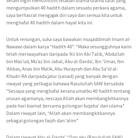
Selain ingin mencontohi teladan ulama-ulama salaf yang
mengumpulkan 40 hadith dalam sesuatu perkara agama,
saya berhasrat mengajak diri saya dan semua kita untuk
menghafal 40 hadith dalam hayat kita ini.
Untuk renungan, suka saya bawakan muqaddimah Imam al-
Nawawi dalam karya “Hadith 40”: “Maka sesungguhnya kami
telah meriwayatkan daripada ‘Ali bin Abi Talib, ‘Abdullah
bin Mas’ud, Mu’az bin Jabal, Abu al-Darda’, Ibn ‘Umar, Ibn
‘Abbas, Anas bin Malik, Abu Hurayrah dan Abu Sa’id al-
Khudri RA daripada jalur (sanad) yang banyak dengan
riwayat yang pelbagai bahawa Rasulullah SAW bersabda:
“Sesiapa yang menghafal kerana umatku 40 hadith tentang
urusan agamanya, nescaya Allah akan membangkitkannya
pada hari kiamat bersama golongan fuqaha’ dan ulama.”
Dalam riwayat lain, “Allah akan membangkitkannya
sebagai golongan faqih dan ‘alim.”
Dalam riwayat Abu al-Darda’, “Dan aku (Rasulullah SAW)