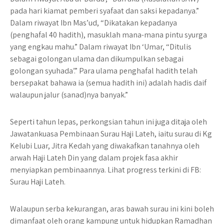
pada hari kiamat pemberi syafaat dan saksi kepadanya.”
Dalam riwayat Ibn Mas’ud, “Dikatakan kepadanya
(penghafal 40 hadith), masuklah mana-mana pintu syurga
yang engkau mahu.” Dalam riwayat Ibn ‘Umar, “Ditulis
sebagai golongan ulama dan dikumpulkan sebagai
golongan syuhada’.” Para ulama penghafal hadith telah
bersepakat bahawa ia (semua hadith ini) adalah hadis daif
walaupun jalur (sanad)nya banyak.”
Seperti tahun lepas, perkongsian tahun ini juga ditaja oleh
Jawatankuasa Pembinaan Surau Haji Lateh, iaitu surau di Kg
Kelubi Luar, Jitra Kedah yang diwakafkan tanahnya oleh
arwah Haji Lateh Din yang dalam projek fasa akhir
menyiapkan pembinaannya. Lihat progress terkini di FB:
Surau Haji Lateh.
Walaupun serba kekurangan, aras bawah surau ini kini boleh
dimanfaat oleh orang kampung untuk hidupkan Ramadhan