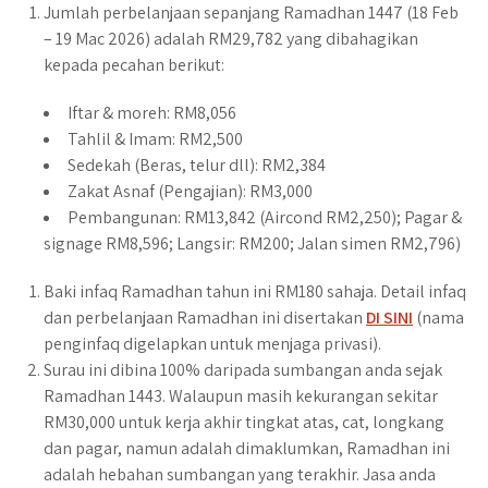
Jumlah perbelanjaan sepanjang Ramadhan 1447 (18 Feb
– 19 Mac 2026) adalah RM29,782 yang dibahagikan
kepada pecahan berikut:
Iftar & moreh: RM8,056
Tahlil & Imam: RM2,500
Sedekah (Beras, telur dll): RM2,384
Zakat Asnaf (Pengajian): RM3,000
Pembangunan: RM13,842 (Aircond RM2,250); Pagar &
signage RM8,596; Langsir: RM200; Jalan simen RM2,796)
Baki infaq Ramadhan tahun ini RM180 sahaja. Detail infaq
dan perbelanjaan Ramadhan ini disertakan
DI SINI
(nama
penginfaq digelapkan untuk menjaga privasi).
Surau ini dibina 100% daripada sumbangan anda sejak
Ramadhan 1443. Walaupun masih kekurangan sekitar
RM30,000 untuk kerja akhir tingkat atas, cat, longkang
dan pagar, namun adalah dimaklumkan, Ramadhan ini
adalah hebahan sumbangan yang terakhir. Jasa anda