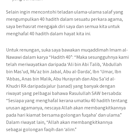
Selain ingin mencontohi teladan ulama-ulama salaf yang
mengumpulkan 40 hadith dalam sesuatu perkara agama,
saya berhasrat mengajak diri saya dan semua kita untuk
menghafal 40 hadith dalam hayat kita ini.
Untuk renungan, suka saya bawakan muqaddimah Imam al-
Nawawi dalam karya “Hadith 40”: “Maka sesungguhnya kami
telah meriwayatkan daripada ‘Ali bin Abi Talib, ‘Abdullah
bin Mas’ud, Mu’az bin Jabal, Abu al-Darda’, Ibn ‘Umar, Ibn
‘Abbas, Anas bin Malik, Abu Hurayrah dan Abu Sa’id al-
Khudri RA daripada jalur (sanad) yang banyak dengan
riwayat yang pelbagai bahawa Rasulullah SAW bersabda:
“Sesiapa yang menghafal kerana umatku 40 hadith tentang
urusan agamanya, nescaya Allah akan membangkitkannya
pada hari kiamat bersama golongan fuqaha’ dan ulama.”
Dalam riwayat lain, “Allah akan membangkitkannya
sebagai golongan faqih dan ‘alim.”