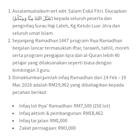
Assalamualaikum wrt wbt. Salam Eidul Fitri. Diucapkan
(تَقَبَّلَ اللهُ مِنَّا وَمِنْكُمْ) kepada seluruh peserta dan
penginfaq Surau Haji Lateh, Kg Kelubi Luar Jitra dan
seluruh umat Islam.
Sepanjang Ramadhan 1447 program Ihya Ramadhan
berjalan lancar termasuklah iftar, tarawih, tahlil, moreh
serta program pengajian Iqra dan al-Quran lebih 40
pelajar yang dilaksanakan seperti biasa dengan
bimbingan 3 guru.
Dimaklumkan jumlah infaq Ramadhan dari 24 Feb – 19
Mac 2026 adalah RM29,962 yang dibahagikan kepada
pecahan berikut:
Infaq lot Ihya’ Ramadhan: RM7,500 (150 lot)
Infaq aktiviti & pembangunan: RM18,462
Infaq tar jalan: RM1,000
Zakat perniagaan: RM3,000