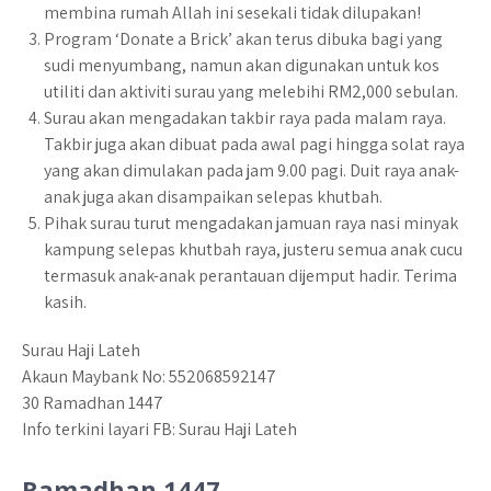
membina rumah Allah ini sesekali tidak dilupakan!
Program ‘Donate a Brick’ akan terus dibuka bagi yang
sudi menyumbang, namun akan digunakan untuk kos
utiliti dan aktiviti surau yang melebihi RM2,000 sebulan.
Surau akan mengadakan takbir raya pada malam raya.
Takbir juga akan dibuat pada awal pagi hingga solat raya
yang akan dimulakan pada jam 9.00 pagi. Duit raya anak-
anak juga akan disampaikan selepas khutbah.
Pihak surau turut mengadakan jamuan raya nasi minyak
kampung selepas khutbah raya, justeru semua anak cucu
termasuk anak-anak perantauan dijemput hadir. Terima
kasih.
Surau Haji Lateh
Akaun Maybank No: 552068592147
30 Ramadhan 1447
Info terkini layari FB: Surau Haji Lateh
Ramadhan 1447