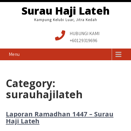
Skip
Surau Haji Lateh
to
content
Kampung Kelubi Luar, Jitra Kedah
HUBUNGI KAMI
+60129319696
Menu
Category:
surauhajilateh
Laporan Ramadhan 1447 – Surau
Haji Lateh