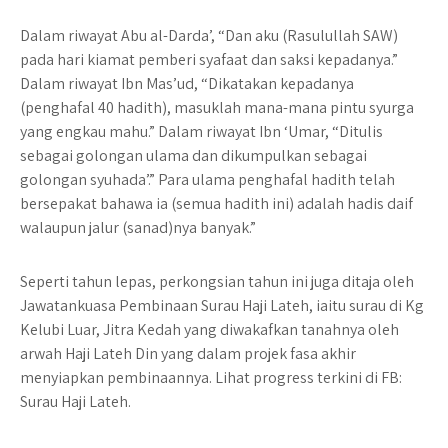
Dalam riwayat Abu al-Darda’, “Dan aku (Rasulullah SAW)
pada hari kiamat pemberi syafaat dan saksi kepadanya.”
Dalam riwayat Ibn Mas’ud, “Dikatakan kepadanya
(penghafal 40 hadith), masuklah mana-mana pintu syurga
yang engkau mahu.” Dalam riwayat Ibn ‘Umar, “Ditulis
sebagai golongan ulama dan dikumpulkan sebagai
golongan syuhada’.” Para ulama penghafal hadith telah
bersepakat bahawa ia (semua hadith ini) adalah hadis daif
walaupun jalur (sanad)nya banyak.”
Seperti tahun lepas, perkongsian tahun ini juga ditaja oleh
Jawatankuasa Pembinaan Surau Haji Lateh, iaitu surau di Kg
Kelubi Luar, Jitra Kedah yang diwakafkan tanahnya oleh
arwah Haji Lateh Din yang dalam projek fasa akhir
menyiapkan pembinaannya. Lihat progress terkini di FB:
Surau Haji Lateh.